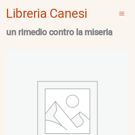
Vai
Mai
Libreria Canesi
al
Men
contenuto
un rimedio contro la miseria
un
rimedio
contro
la
miseria
quantità