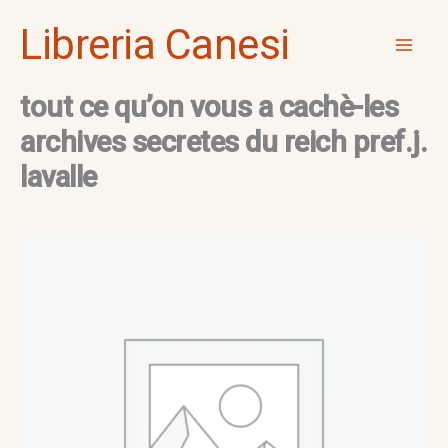
Vai
Mai
Libreria Canesi
al
Men
contenuto
tout ce qu’on vous a cachè-les
archives secretes du reich pref.j.
lavalle
tout
ce
qu'on
vous
a
cachè-
les
archives
secretes
du
reich