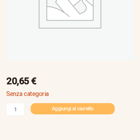
pref.j.
lavalle
quantità
20,65
€
Senza categoria
Aggiungi al carrello