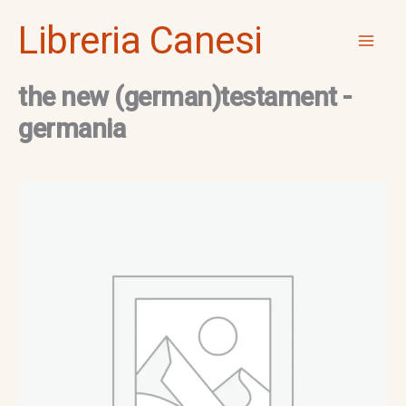
Vai
Mai
Libreria Canesi
al
Men
contenuto
the new (german)testament -
germania
the
new
(german)testament
-
germania
quantità