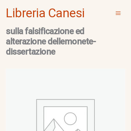
Vai
Mai
Libreria Canesi
al
Men
contenuto
sulla falsificazione ed
alterazione dellemonete-
dissertazione
sulla
falsificazione
ed
alterazione
dellemonete-
dissertazione
quantità