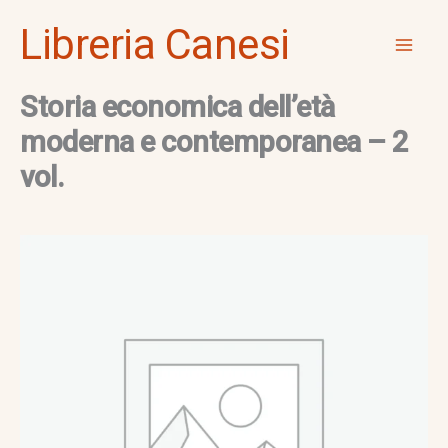
Vai
Mai
Libreria Canesi
al
Men
contenuto
Storia economica dell’età
moderna e contemporanea – 2
vol.
Storia
economica
dell'età
moderna
e
contemporanea
-
2
vol.
quantità