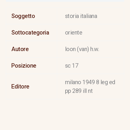
Soggetto
storia italiana
Sottocategoria
oriente
Autore
loon (van) h.w.
Posizione
sc 17
milano 1949 8 leg ed
Editore
pp 289 ill nt