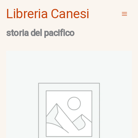
Vai
Mai
Libreria Canesi
al
Men
contenuto
storia del pacifico
storia
del
pacifico
quantità