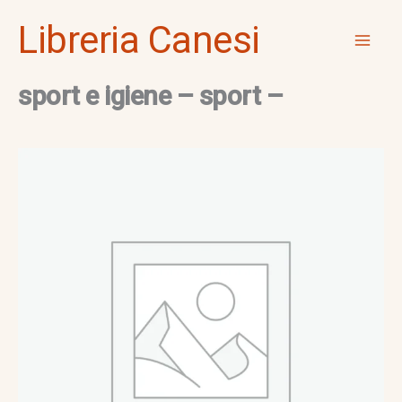
Vai
Mai
Libreria Canesi
al
Men
contenuto
sport e igiene – sport –
sport
e
igiene
-
sport
-
quantità