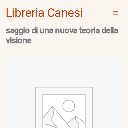
Vai
Mai
Libreria Canesi
al
Men
contenuto
saggio di una nuova teoria della
visione
saggio
di
una
nuova
teoria
della
visione
quantità