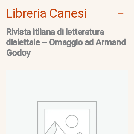
Vai
Mai
Libreria Canesi
al
Men
contenuto
Rivista itliana di letteratura
dialettale – Omaggio ad Armand
Godoy
Rivista
itliana
di
letteratura
dialettale
-
Omaggio
ad
Armand
Godoy
quantità