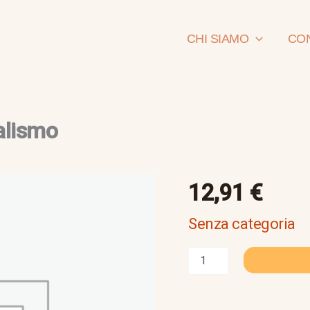
CHI SIAMO
CON
talismo
problemi
12,91
€
di
storia
Senza categoria
del
capitalismo
quantità