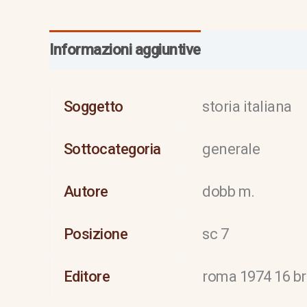
Informazioni aggiuntive
Soggetto
storia italiana
Sottocategoria
generale
Autore
dobb m.
Posizione
sc 7
Editore
roma 1974 16 b