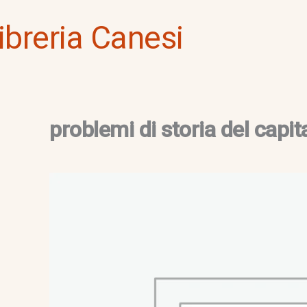
Vai
ibreria Canesi
al
contenuto
problemi di storia del capi