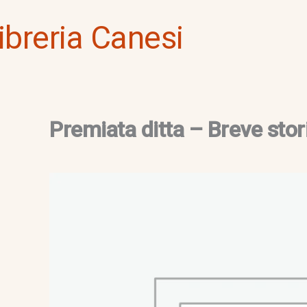
Vai
ibreria Canesi
al
contenuto
Premiata ditta – Breve sto