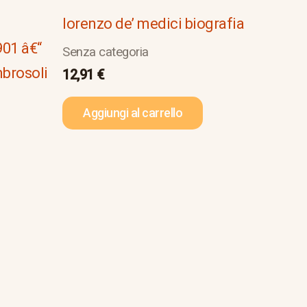
lorenzo de’ medici biografia
901 â€“
Senza categoria
mbrosoli
12,91
€
Aggiungi al carrello