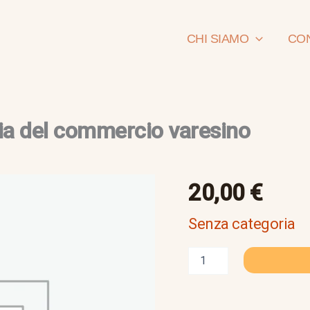
CHI SIAMO
CON
ria del commercio varesino
Premiata
20,00
€
ditta
–
Senza categoria
Breve
storia
del
commercio
varesino
quantità