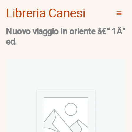
Vai
Mai
Libreria Canesi
al
Men
contenuto
Nuovo viaggio in oriente â€“ 1Â°
ed.
Nuovo
viaggio
in
oriente
â€“
1Â°
ed.
quantità