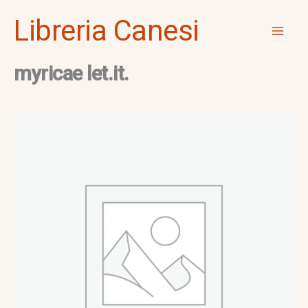
Vai
Mai
Libreria Canesi
al
Men
contenuto
myricae let.it.
myricae
let.it.
quantità