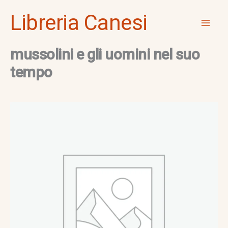
Vai
Mai
Libreria Canesi
al
Men
contenuto
mussolini e gli uomini nel suo
tempo
mussolini
e
gli
uomini
nel
suo
tempo
quantità