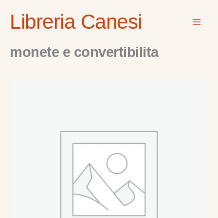
Vai
Mai
Libreria Canesi
al
Men
contenuto
monete e convertibilita
monete
e
convertibilita
quantità