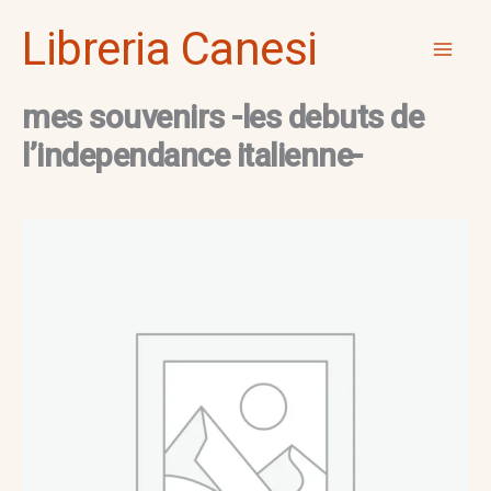
Vai
Mai
Libreria Canesi
al
Men
contenuto
mes souvenirs -les debuts de
l’independance italienne-
mes
souvenirs
-
les
debuts
de
l'independance
italienne-
quantità