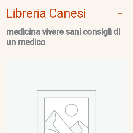
Vai
Mai
Libreria Canesi
al
Men
contenuto
medicina vivere sani consigli di
un medico
medicina
vivere
sani
consigli
di
un
medico
quantità