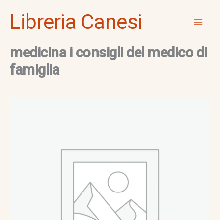
Vai
Mai
Libreria Canesi
al
Men
contenuto
medicina i consigli del medico di
famiglia
medicina
i
consigli
del
medico
di
famiglia
quantità