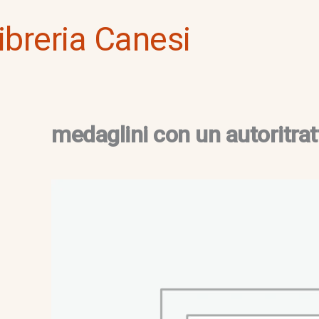
Vai
ibreria Canesi
al
contenuto
medaglini con un autoritrat