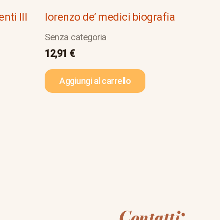
nti III
lorenzo de’ medici biografia
Senza categoria
12,91
€
Aggiungi al carrello
Contatti: