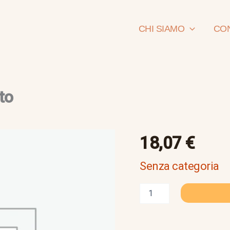
CHI SIAMO
CON
to
medaglini
18,07
€
con
un
Senza categoria
autoritratto
quantità