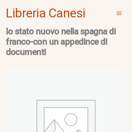
Vai
Mai
Libreria Canesi
al
Men
contenuto
lo stato nuovo nella spagna di
franco-con un appedince di
documenti
lo
stato
nuovo
nella
spagna
di
franco-
con
un
appedince
di