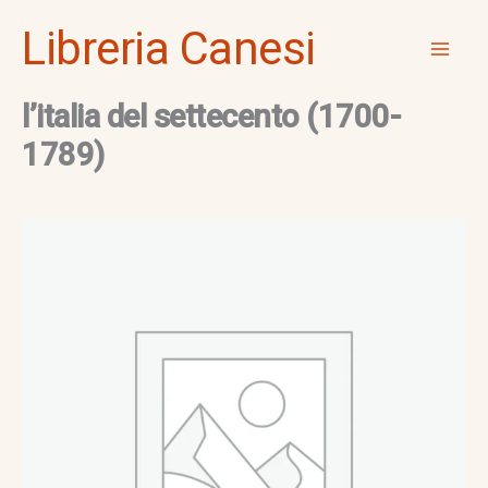
Vai
Mai
Libreria Canesi
al
Men
contenuto
l’italia del settecento (1700-
1789)
l'italia
del
settecento
(1700-
1789)
quantità