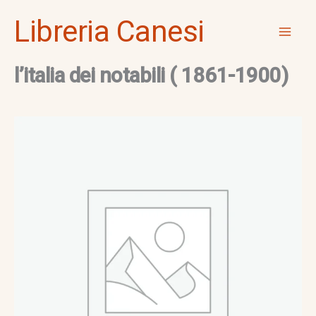
Vai
Mai
Libreria Canesi
al
Men
contenuto
l’italia dei notabili ( 1861-1900)
l'italia
dei
notabili
(
1861-
1900)
quantità