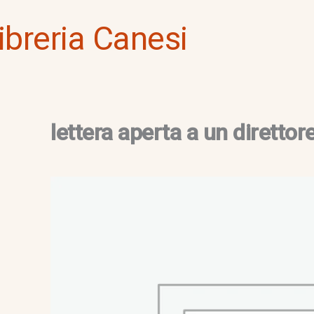
Vai
ibreria Canesi
al
contenuto
lettera aperta a un direttor