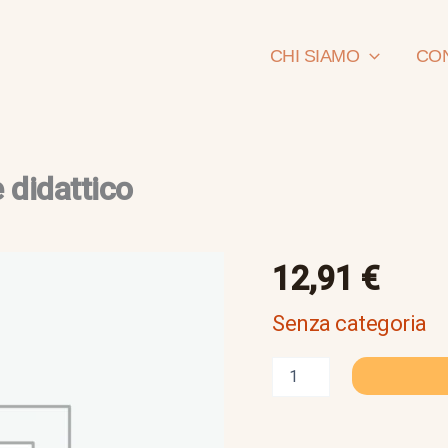
CHI SIAMO
CON
e didattico
lettera
12,91
€
aperta
a
Senza categoria
un
direttore
didattico
quantità