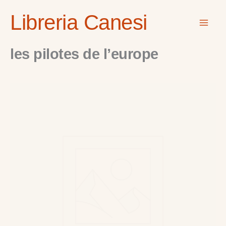
Vai
Mai
Libreria Canesi
al
Men
contenuto
les pilotes de l’europe
les
pilotes
de
l'europe
quantità