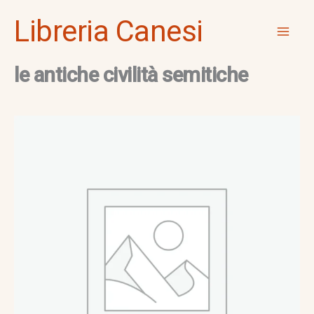
Vai
Mai
Libreria Canesi
al
Men
contenuto
le antiche civilità semitiche
le
antiche
civilità
semitiche
quantità