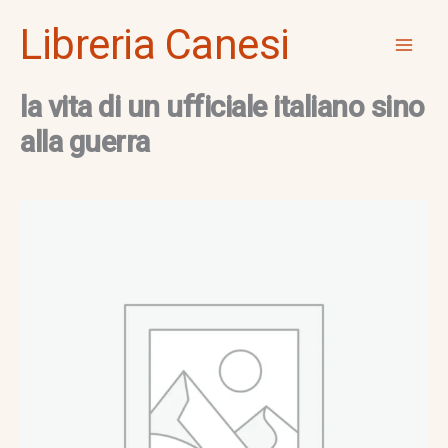
Vai
Mai
Libreria Canesi
al
Men
contenuto
la vita di un ufficiale italiano sino
alla guerra
la
vita
di
un
ufficiale
italiano
sino
alla
guerra
quantità