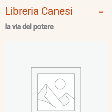
Vai
Mai
Libreria Canesi
al
Men
contenuto
la via del potere
la
via
del
potere
quantità