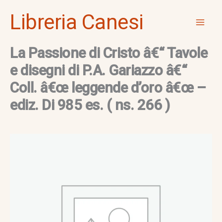
Vai
Mai
Libreria Canesi
al
Men
contenuto
La Passione di Cristo â€“ Tavole
e disegni di P.A. Gariazzo â€“
Coll. â€œ leggende d’oro â€œ –
ediz. Di 985 es. ( ns. 266 )
La
Passione
di
Cristo
â€“
Tavole
e
disegni
di