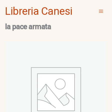
Vai
Mai
Libreria Canesi
al
Men
contenuto
la pace armata
la
pace
armata
quantità