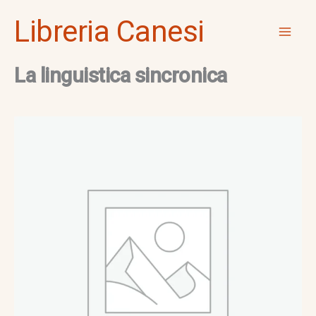
Vai
Mai
Libreria Canesi
al
Men
contenuto
La linguistica sincronica
La
linguistica
sincronica
quantità