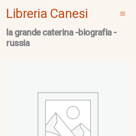
Vai
Mai
Libreria Canesi
al
Men
contenuto
la grande caterina -biografia -
russia
la
grande
caterina
-
biografia
-
russia
quantità