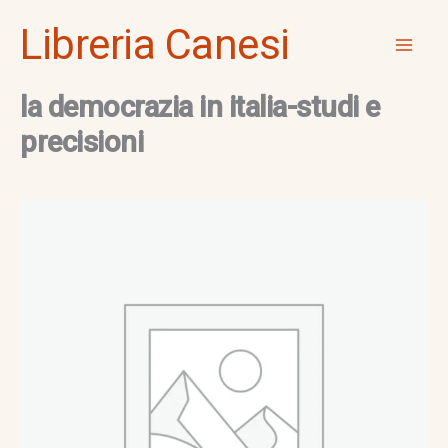
Vai
Mai
Libreria Canesi
al
Men
contenuto
la democrazia in italia-studi e
precisioni
la
democrazia
in
italia-
studi
e
precisioni
quantità