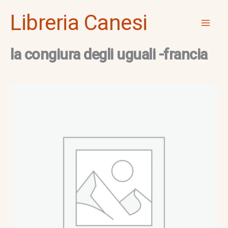
Vai
Mai
Libreria Canesi
al
Men
contenuto
la congiura degli uguali -francia
la
congiura
degli
uguali
-
francia
quantità