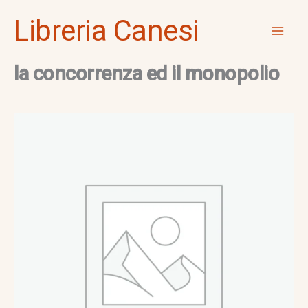
Vai
Mai
Libreria Canesi
al
Men
contenuto
la concorrenza ed il monopolio
la
concorrenza
ed
il
monopolio
quantità