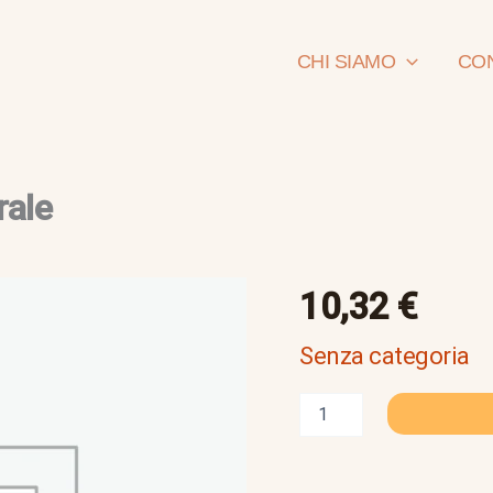
CHI SIAMO
CON
rale
introduzione
10,32
€
all'igiene
naturale
Senza categoria
quantità