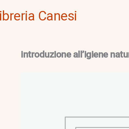
Vai
ibreria Canesi
al
contenuto
introduzione all’igiene natu