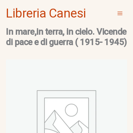
Vai
Mai
Libreria Canesi
al
Men
contenuto
In mare,in terra, in cielo. Vicende
di pace e di guerra ( 1915- 1945)
In
mare,in
terra,
in
cielo.
Vicende
di
pace
e
di
guerra
(