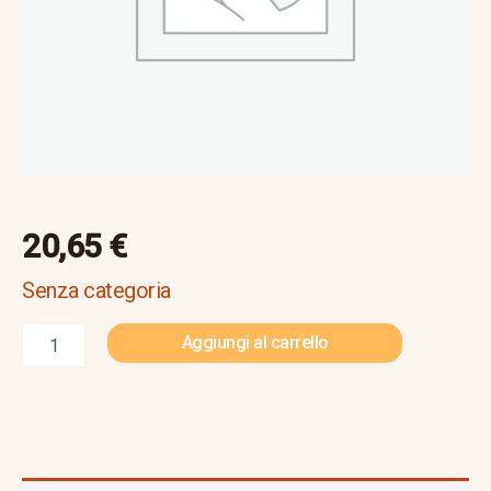
1915-
1945)
quantità
20,65
€
Senza categoria
Aggiungi al carrello