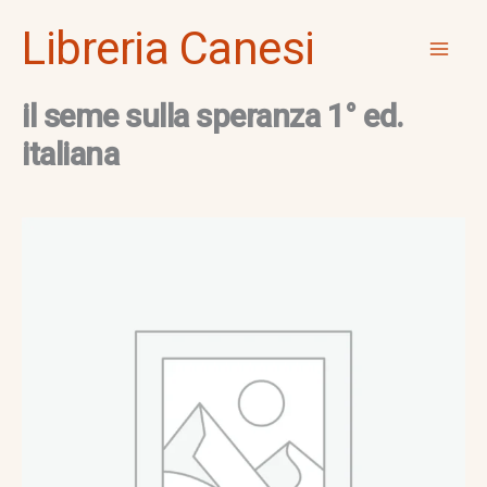
Vai
Mai
Libreria Canesi
al
Men
contenuto
il seme sulla speranza 1° ed.
italiana
il
seme
sulla
speranza
1°
ed.
italiana
quantità