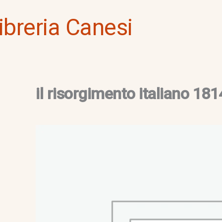
Vai
ibreria Canesi
al
contenuto
il risorgimento italiano 18