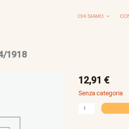
CHI SIAMO
CON
14/1918
il
12,91
€
risorgimento
italiano
Senza categoria
1814/1918
quantità