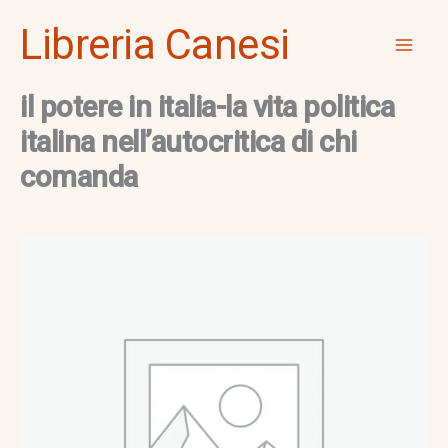
Vai
Mai
Libreria Canesi
al
Men
contenuto
il potere in italia-la vita politica
italina nell’autocritica di chi
comanda
il
potere
in
italia-
la
vita
politica
italina
nell'autocritica
di
chi