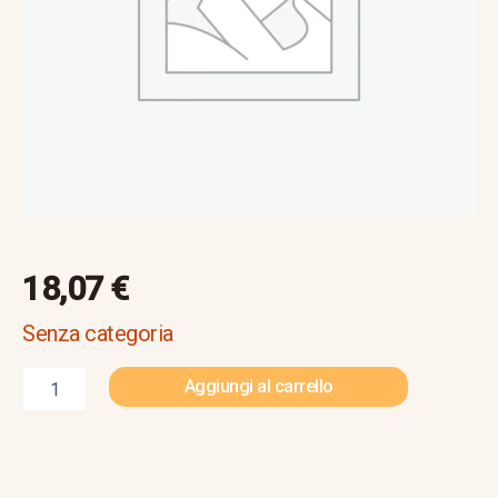
comanda
quantità
18,07
€
Senza categoria
Aggiungi al carrello