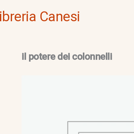
Vai
ibreria Canesi
al
contenuto
il potere dei colonnelli