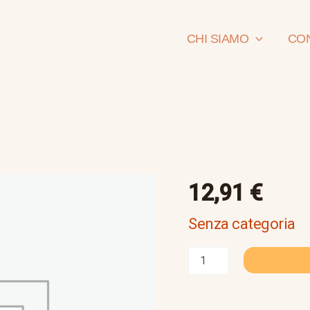
CHI SIAMO
CON
il
12,91
€
potere
dei
Senza categoria
colonnelli
quantità