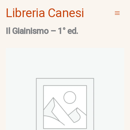
Vai
Mai
Libreria Canesi
al
Men
contenuto
Il Giainismo – 1° ed.
Il
Giainismo
-
1°
ed.
quantità