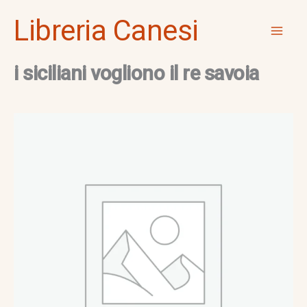
Vai
Mai
Libreria Canesi
al
Men
contenuto
i siciliani vogliono il re savoia
i
siciliani
vogliono
il
re
savoia
quantità