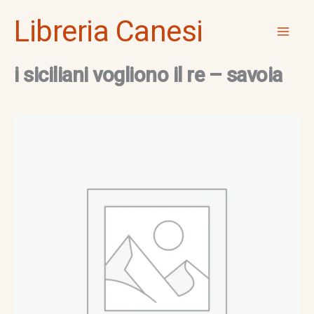
Vai
Mai
Libreria Canesi
al
Men
contenuto
i siciliani vogliono il re – savoia
i
siciliani
vogliono
il
re
-
savoia
quantità