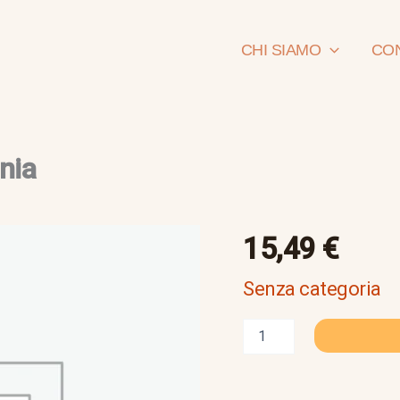
CHI SIAMO
CON
nia
gulielmo
15,49
€
II-
biografia-
Senza categoria
germania
quantità