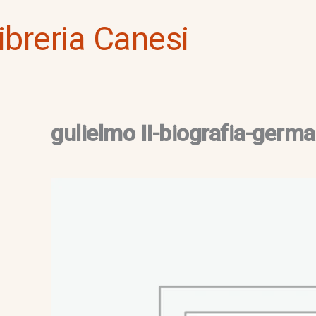
Vai
ibreria Canesi
al
contenuto
gulielmo II-biografia-germa