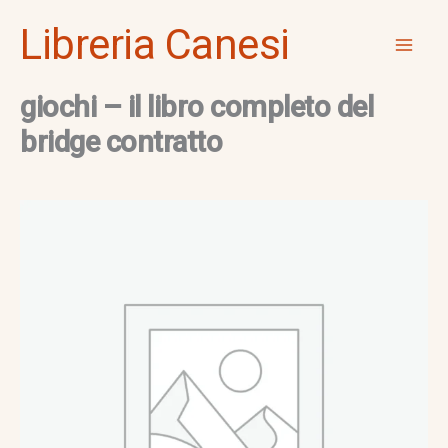
Vai
Mai
Libreria Canesi
al
Men
contenuto
giochi – il libro completo del
bridge contratto
giochi
-
il
libro
completo
del
bridge
contratto
quantità