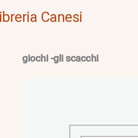
Vai
ibreria Canesi
al
contenuto
giochi -gli scacchi