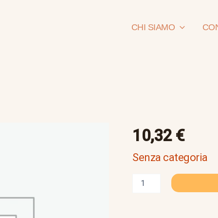
CHI SIAMO
CON
giochi
10,32
€
-
gli
Senza categoria
scacchi
quantità