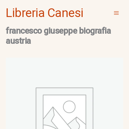
Vai
Mai
Libreria Canesi
al
Men
contenuto
francesco giuseppe biografia
austria
francesco
giuseppe
biografia
austria
quantità