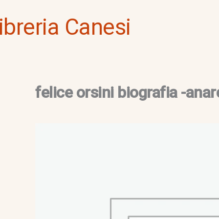
Vai
ibreria Canesi
al
contenuto
felice orsini biografia -anar