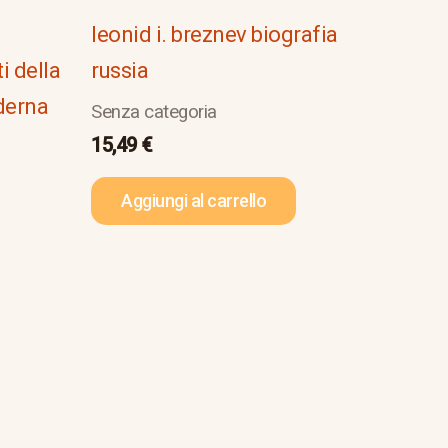
leonid i. breznev biografia
i della
russia
oderna
Senza categoria
15,49
€
Aggiungi al carrello