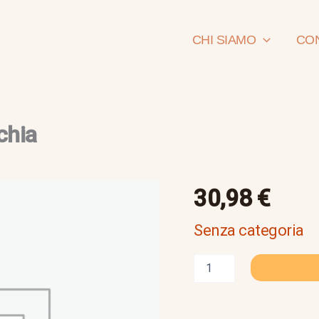
CHI SIAMO
CON
chia
felice
30,98
€
orsini
biografia
Senza categoria
-
anarchia
quantità