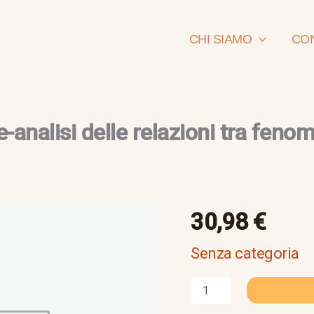
CHI SIAMO
CON
analisi delle relazioni tra feno
economia
30,98
€
della
popolazione-
Senza categoria
analisi
delle
relazioni
tra
fenomeni