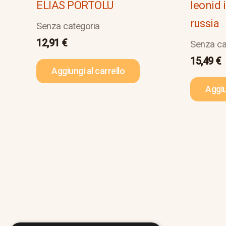
ELIAS PORTOLU
leonid 
russia
Senza categoria
12,91
€
Senza ca
15,49
€
Aggiungi al carrello
Aggiu