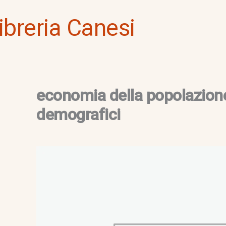
Vai
ibreria Canesi
al
contenuto
economia della popolazione-
demografici