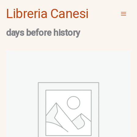
Vai
Mai
Libreria Canesi
al
Men
contenuto
days before history
days
before
history
quantità